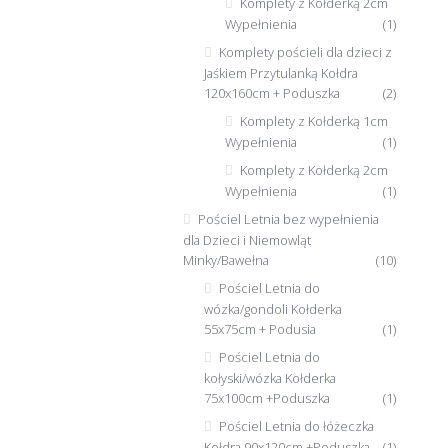
Komplety z Kołderką 2cm
Wypełnienia
(1)
Komplety pościeli dla dzieci z
Jaśkiem Przytulanką Kołdra
120x160cm + Poduszka
(2)
Komplety z Kołderką 1cm
Wypełnienia
(1)
Komplety z Kołderką 2cm
Wypełnienia
(1)
Pościel Letnia bez wypełnienia
dla Dzieci i Niemowląt
Minky/Bawełna
(10)
Pościel Letnia do
wózka/gondoli Kołderka
55x75cm + Podusia
(1)
Pościel Letnia do
kołyski/wózka Kołderka
75x100cm +Poduszka
(1)
Pościel Letnia do łóżeczka
Kołdra 90x120cm +Poduszka
(1)