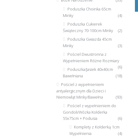
Boże Narodzenie
(33)
Poduszka Choinka 65cm
Minky
(4)
Poduszka Cukierek
Świąteczny 70-100cm Minky
(2)
Poduszka Gwiazda 45cm
Minky
(3)
Pościel Dwustronna z
Wypełnieniem Różne Rozmiary
(6)
Poduszka/Jasiek 40x40cm
Bawełniana
(18)
Pościel z wypełnieniem
antyalergicznym dla Dzieci i
Niemowląt Minky/Bawełna
(93)
Pościel z wypełnieniem do
Gondoli/Wózka Kołderka
55x75cm + Podusia
(6)
Komplety z Kołderką 1cm
Wypełnienia
(4)