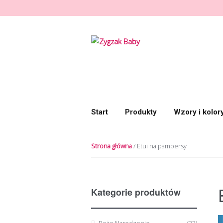
Przeskocz do nawigacji
Przeskocz do treści
Start
Produkty
Wzory i kolor
Strona główna
/ Etui na pampersy
Kategorie produktów