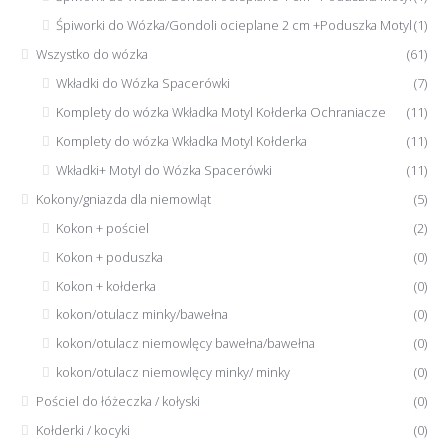
Śpiworki do Wózka/Gondoli ocieplane 2 cm +Poduszka Motyl
(1)
Wszystko do wózka
(61)
Wkładki do Wózka Spacerówki
(7)
Komplety do wózka Wkładka Motyl Kołderka Ochraniacze
(11)
Komplety do wózka Wkładka Motyl Kołderka
(11)
Wkładki+ Motyl do Wózka Spacerówki
(11)
Kokony/gniazda dla niemowląt
(5)
Kokon + pościel
(2)
Kokon + poduszka
(0)
Kokon + kołderka
(0)
kokon/otulacz minky/bawełna
(0)
kokon/otulacz niemowlęcy bawełna/bawełna
(0)
kokon/otulacz niemowlęcy minky/ minky
(0)
Pościel do łóżeczka / kołyski
(0)
Kołderki / kocyki
(0)