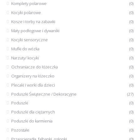
Komplety polarowe
(0)
Kocyki polarowe
(0)
Kosze i torby na zabawki
(0)
Maty podłogowe i dywaniki
(0)
Kocyki sensoryczne
(0)
Mufki do wózka
(0)
Narzuty/ kocyki
(0)
Ochraniacze do łóżeczka
(0)
Organizery na łóżeczko
(0)
Plecaki i worki dla dzieci
(0)
Poduszki Świąteczne / Dekoracyjne
(27)
Poduszki
(0)
Poduszki dla ciężarnych
(0)
Poduszki do karmienia
(0)
Pozostałe
(0)
Przescieradła, falbanki, osłonki
(0)