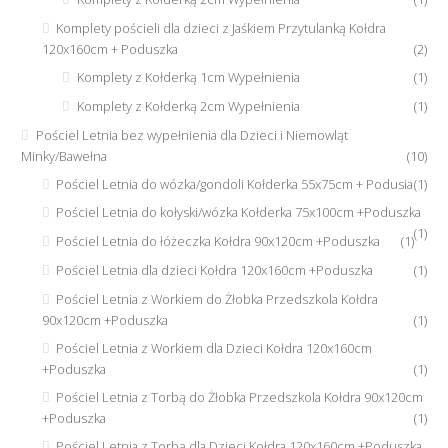
Komplety pościeli dla dzieci z Jaśkiem Przytulanką Kołdra
120x160cm + Poduszka
(2)
Komplety z Kołderką 1cm Wypełnienia
(1)
Komplety z Kołderką 2cm Wypełnienia
(1)
Pościel Letnia bez wypełnienia dla Dzieci i Niemowląt
Minky/Bawełna
(10)
Pościel Letnia do wózka/gondoli Kołderka 55x75cm + Podusia
(1)
Pościel Letnia do kołyski/wózka Kołderka 75x100cm +Poduszka
(1)
Pościel Letnia do łóżeczka Kołdra 90x120cm +Poduszka
(1)
Pościel Letnia dla dzieci Kołdra 120x160cm +Poduszka
(1)
Pościel Letnia z Workiem do Żłobka Przedszkola Kołdra
90x120cm +Poduszka
(1)
Pościel Letnia z Workiem dla Dzieci Kołdra 120x160cm
+Poduszka
(1)
Pościel Letnia z Torbą do Żłobka Przedszkola Kołdra 90x120cm
+Poduszka
(1)
Pościel Letnia z Torbą dla Dzieci Kołdra 120x160cm +Poduszka