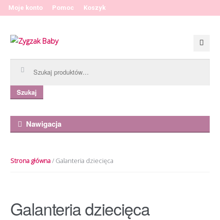
Moje konto
Pomoc
Koszyk
Przeskocz do nawigacji
Przeskocz do treści
Szukaj:
Szukaj
Nawigacja
Strona główna
/ Galanteria dziecięca
Galanteria dziecięca