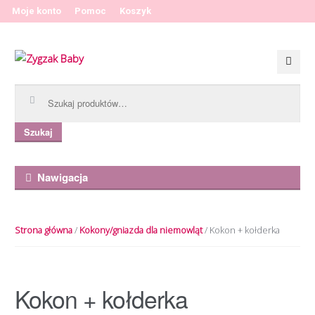
Moje konto
Pomoc
Koszyk
Przeskocz do nawigacji
Przeskocz do treści
Szukaj:
Szukaj
Nawigacja
Strona główna
/
Kokony/gniazda dla niemowląt
/ Kokon + kołderka
Kokon + kołderka