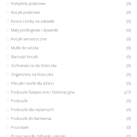
Komplety polarowe
(0)
Kocyki polarowe
(0)
Kosze i torby na zabawki
(0)
Maty podłogowe i dywaniki
(0)
Kocyki sensoryczne
(0)
Mufki do wózka
(0)
Narzuty/ kocyki
(0)
Ochraniacze do łóżeczka
(0)
Organizery na łóżeczko
(0)
Plecaki i worki dla dzieci
(0)
Poduszki Świąteczne / Dekoracyjne
(27)
Poduszki
(0)
Poduszki dla ciężarnych
(0)
Poduszki do karmienia
(0)
Pozostałe
(0)
Przescieradła, falbanki, osłonki
(0)