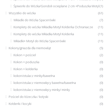
Śpiworki do Wózka/Gondoli ocieplane 2 cm +Poduszka Motyl
(1)
Wszystko do wózka
(61)
Wkładki do Wózka Spacerówki
(7)
Komplety do wózka Wkładka Motyl Kołderka Ochraniacze
(11)
Komplety do wózka Wkładka Motyl Kołderka
(11)
Wkładki+ Motyl do Wózka Spacerówki
(11)
Kokony/gniazda dla niemowląt
(5)
Kokon + pościel
(2)
Kokon + poduszka
(0)
Kokon + kołderka
(0)
kokon/otulacz minky/bawełna
(0)
kokon/otulacz niemowlęcy bawełna/bawełna
(0)
kokon/otulacz niemowlęcy minky/ minky
(0)
Pościel do łóżeczka / kołyski
(0)
Kołderki / kocyki
(0)