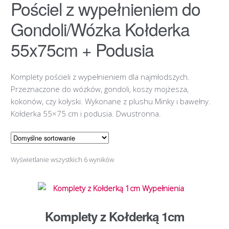
Pościel z wypełnieniem do
Gondoli/Wózka Kołderka
55x75cm + Podusia
Komplety pościeli z wypełnieniem dla najmłodszych.
Przeznaczone do wózków, gondoli, koszy mojżesza,
kokonów, czy kołyski. Wykonane z plushu Minky i bawełny.
Kołderka 55×75 cm i podusia. Dwustronna.
Wyświetlanie wszystkich 6 wyników
Komplety z Kołderką 1cm