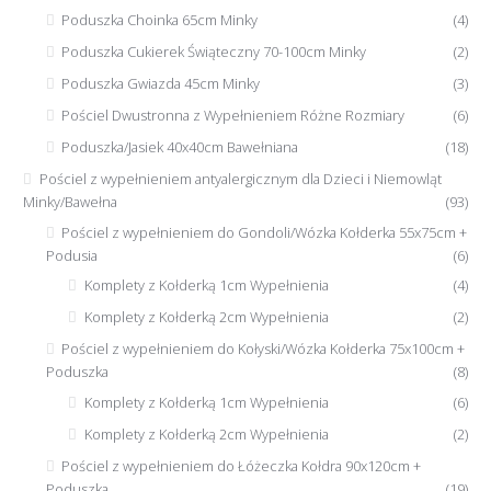
Poduszka Choinka 65cm Minky
(4)
Poduszka Cukierek Świąteczny 70-100cm Minky
(2)
Poduszka Gwiazda 45cm Minky
(3)
Pościel Dwustronna z Wypełnieniem Różne Rozmiary
(6)
Poduszka/Jasiek 40x40cm Bawełniana
(18)
Pościel z wypełnieniem antyalergicznym dla Dzieci i Niemowląt
Minky/Bawełna
(93)
Pościel z wypełnieniem do Gondoli/Wózka Kołderka 55x75cm +
Podusia
(6)
Komplety z Kołderką 1cm Wypełnienia
(4)
Komplety z Kołderką 2cm Wypełnienia
(2)
Pościel z wypełnieniem do Kołyski/Wózka Kołderka 75x100cm +
Poduszka
(8)
Komplety z Kołderką 1cm Wypełnienia
(6)
Komplety z Kołderką 2cm Wypełnienia
(2)
Pościel z wypełnieniem do Łóżeczka Kołdra 90x120cm +
Poduszka
(19)