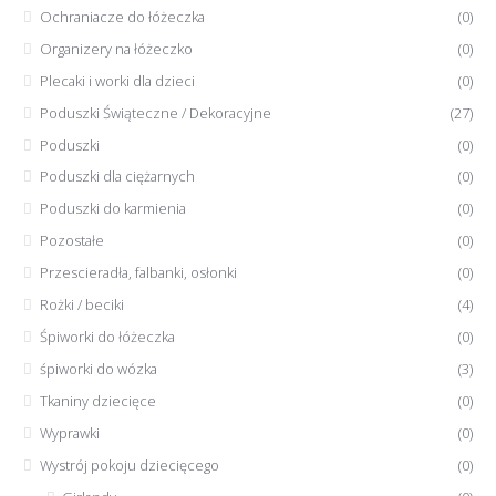
Ochraniacze do łóżeczka
(0)
Organizery na łóżeczko
(0)
Plecaki i worki dla dzieci
(0)
Poduszki Świąteczne / Dekoracyjne
(27)
Poduszki
(0)
Poduszki dla ciężarnych
(0)
Poduszki do karmienia
(0)
Pozostałe
(0)
Przescieradła, falbanki, osłonki
(0)
Rożki / beciki
(4)
Śpiworki do łóżeczka
(0)
śpiworki do wózka
(3)
Tkaniny dziecięce
(0)
Wyprawki
(0)
Wystrój pokoju dziecięcego
(0)