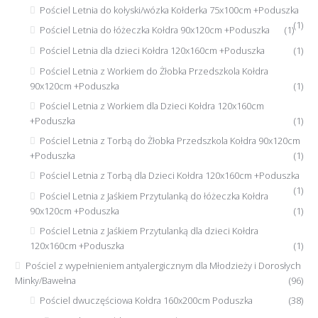
Pościel Letnia do kołyski/wózka Kołderka 75x100cm +Poduszka
(1)
Pościel Letnia do łóżeczka Kołdra 90x120cm +Poduszka
(1)
Pościel Letnia dla dzieci Kołdra 120x160cm +Poduszka
(1)
Pościel Letnia z Workiem do Żłobka Przedszkola Kołdra
90x120cm +Poduszka
(1)
Pościel Letnia z Workiem dla Dzieci Kołdra 120x160cm
+Poduszka
(1)
Pościel Letnia z Torbą do Żłobka Przedszkola Kołdra 90x120cm
+Poduszka
(1)
Pościel Letnia z Torbą dla Dzieci Kołdra 120x160cm +Poduszka
(1)
Pościel Letnia z Jaśkiem Przytulanką do łóżeczka Kołdra
90x120cm +Poduszka
(1)
Pościel Letnia z Jaśkiem Przytulanką dla dzieci Kołdra
120x160cm +Poduszka
(1)
Pościel z wypełnieniem antyalergicznym dla Młodzieży i Dorosłych
Minky/Bawełna
(96)
Pościel dwuczęściowa Kołdra 160x200cm Poduszka
(38)