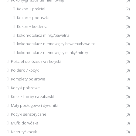
Kokon + pościel
(2)
Kokon + poduszka
(0)
Kokon + kołderka
(0)
kokon/otulacz minky/bawełna
(0)
kokon/otulacz niemowlęcy bawełna/bawełna
(0)
kokon/otulacz niemowlęcy minky/ minky
(0)
Pościel do łóżeczka / kołyski
(0)
Kołderki / kocyki
(0)
Komplety polarowe
(0)
Kocyki polarowe
(0)
Kosze i torby na zabawki
(0)
Maty podłogowe i dywaniki
(0)
Kocyki sensoryczne
(0)
Mufki do wózka
(0)
Narzuty/ kocyki
(0)