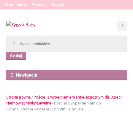
Moje konto
Pomoc
Koszyk
Przeskocz do nawigacji
Przeskocz do treści
Szukaj:
Szukaj
Nawigacja
Strona główna
/
Pościel z wypełnieniem antyalergicznym dla Dzieci i
Niemowląt Minky/Bawełna
/ Pościel z wypełnieniem do
Gondoli/Wózka Kołderka 55x75cm + Podusia