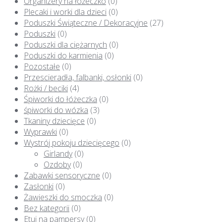
Organizery na łóżeczko
(0)
Plecaki i worki dla dzieci
(0)
Poduszki Świąteczne / Dekoracyjne
(27)
Poduszki
(0)
Poduszki dla ciężarnych
(0)
Poduszki do karmienia
(0)
Pozostałe
(0)
Przescieradła, falbanki, osłonki
(0)
Rożki / beciki
(4)
Śpiworki do łóżeczka
(0)
śpiworki do wózka
(3)
Tkaniny dziecięce
(0)
Wyprawki
(0)
Wystrój pokoju dziecięcego
(0)
Girlandy
(0)
Ozdoby
(0)
Zabawki sensoryczne
(0)
Zasłonki
(0)
Żawieszki do smoczka
(0)
Bez kategorii
(0)
Etui na pampersy
(0)