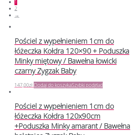
1
2
→
Pościel z wypełnieniem 1cm do
łóżeczka Kołdra 120×90 + Poduszka
Minky miętowy / Bawełna łowicki
czarny Zygzak Baby
147,00
zł
Dodaj do koszyka
Szybki podgląd
Pościel z wypełnieniem 1cm do
łóżeczka Kołdra 120x90cm
+Poduszka Minky amarant / Bawełna