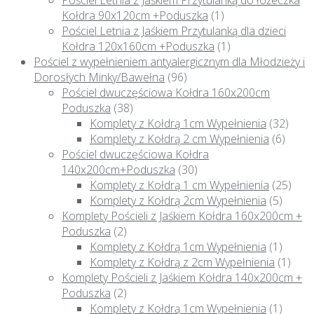
Kołdra 90x120cm +Poduszka
(1)
Pościel Letnia z Jaśkiem Przytulanką dla dzieci
Kołdra 120x160cm +Poduszka
(1)
Pościel z wypełnieniem antyalergicznym dla Młodzieży i
Dorosłych Minky/Bawełna
(96)
Pościel dwuczęściowa Kołdra 160x200cm
Poduszka
(38)
Komplety z Kołdrą 1cm Wypełnienia
(32)
Komplety z Kołdrą 2 cm Wypełnienia
(6)
Pościel dwuczęściowa Kołdra
140x200cm+Poduszka
(30)
Komplety z Kołdrą 1 cm Wypełnienia
(25)
Komplety z Kołdrą 2cm Wypełnienia
(5)
Komplety Pościeli z Jaśkiem Kołdra 160x200cm +
Poduszka
(2)
Komplety z Kołdrą 1cm Wypełnienia
(1)
Komplety z Kołdrą z 2cm Wypełnienia
(1)
Komplety Pościeli z Jaśkiem Kołdra 140x200cm +
Poduszka
(2)
Komplety z Kołdrą 1cm Wypełnienia
(1)