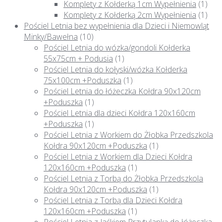
Komplety z Kołderką 1cm Wypełnienia
(1)
Komplety z Kołderką 2cm Wypełnienia
(1)
Pościel Letnia bez wypełnienia dla Dzieci i Niemowląt
Minky/Bawełna
(10)
Pościel Letnia do wózka/gondoli Kołderka
55x75cm + Podusia
(1)
Pościel Letnia do kołyski/wózka Kołderka
75x100cm +Poduszka
(1)
Pościel Letnia do łóżeczka Kołdra 90x120cm
+Poduszka
(1)
Pościel Letnia dla dzieci Kołdra 120x160cm
+Poduszka
(1)
Pościel Letnia z Workiem do Żłobka Przedszkola
Kołdra 90x120cm +Poduszka
(1)
Pościel Letnia z Workiem dla Dzieci Kołdra
120x160cm +Poduszka
(1)
Pościel Letnia z Torbą do Żłobka Przedszkola
Kołdra 90x120cm +Poduszka
(1)
Pościel Letnia z Torbą dla Dzieci Kołdra
120x160cm +Poduszka
(1)
Pościel Letnia z Jaśkiem Przytulanką do łóżeczka