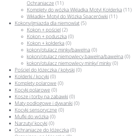
Ochraniacze
(11)
Komplety do wózka Wkładka Motyl Kołderka
(11)
Wkładki+ Motyl do Wózka Spacerówki
(11)
Kokony/gniazda dla niemowląt
(5)
Kokon + pościel
(2)
Kokon + poduszka
(0)
Kokon + kołderka
(0)
kokon/otulacz minky/bawełna
(0)
kokon/otulacz niemowlęcy bawełna/bawełna
(0)
kokon/otulacz niemowlęcy minky/ minky
(0)
Pościel do łóżeczka / kołyski
(0)
Kołderki / kocyki
(0)
Komplety polarowe
(0)
Kocyki polarowe
(0)
Kosze i torby na zabawki
(0)
Maty podłogowe i dywaniki
(0)
Kocyki sensoryczne
(0)
Mufki do wózka
(0)
Narzuty/ kocyki
(0)
Ochraniacze do łóżeczka
(0)