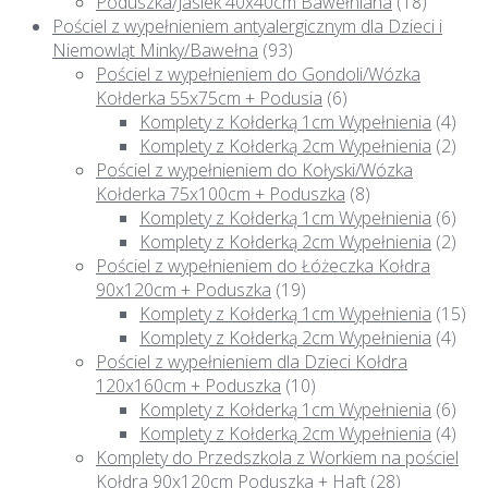
Poduszka/Jasiek 40x40cm Bawełniana
(18)
Pościel z wypełnieniem antyalergicznym dla Dzieci i
Niemowląt Minky/Bawełna
(93)
Pościel z wypełnieniem do Gondoli/Wózka
Kołderka 55x75cm + Podusia
(6)
Komplety z Kołderką 1cm Wypełnienia
(4)
Komplety z Kołderką 2cm Wypełnienia
(2)
Pościel z wypełnieniem do Kołyski/Wózka
Kołderka 75x100cm + Poduszka
(8)
Komplety z Kołderką 1cm Wypełnienia
(6)
Komplety z Kołderką 2cm Wypełnienia
(2)
Pościel z wypełnieniem do Łóżeczka Kołdra
90x120cm + Poduszka
(19)
Komplety z Kołderką 1cm Wypełnienia
(15)
Komplety z Kołderką 2cm Wypełnienia
(4)
Pościel z wypełnieniem dla Dzieci Kołdra
120x160cm + Poduszka
(10)
Komplety z Kołderką 1cm Wypełnienia
(6)
Komplety z Kołderką 2cm Wypełnienia
(4)
Komplety do Przedszkola z Workiem na pościel
Kołdra 90x120cm Poduszka + Haft
(28)