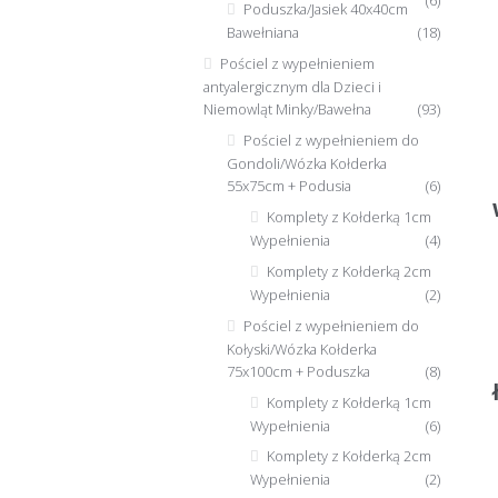
Poduszka/Jasiek 40x40cm
Bawełniana
(18)
Pościel z wypełnieniem
antyalergicznym dla Dzieci i
Niemowląt Minky/Bawełna
(93)
Pościel z wypełnieniem do
Gondoli/Wózka Kołderka
55x75cm + Podusia
(6)
Komplety z Kołderką 1cm
Wypełnienia
(4)
Komplety z Kołderką 2cm
Wypełnienia
(2)
Pościel z wypełnieniem do
Kołyski/Wózka Kołderka
75x100cm + Poduszka
(8)
Komplety z Kołderką 1cm
Wypełnienia
(6)
Komplety z Kołderką 2cm
Wypełnienia
(2)