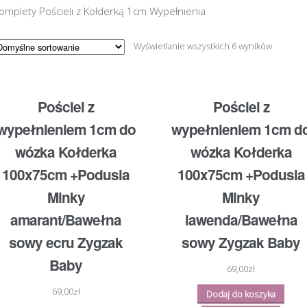
omplety Pościeli z Kołderką 1cm Wypełnienia
Wyświetlanie wszystkich 6 wyników
Pościel z
Pościel z
wypełnieniem 1cm do
wypełnieniem 1cm d
wózka Kołderka
wózka Kołderka
100x75cm +Podusia
100x75cm +Podusia
Minky
Minky
amarant/Bawełna
lawenda/Bawełna
sowy ecru Zygzak
sowy Zygzak Baby
Baby
69,00
zł
69,00
zł
Dodaj do koszyka