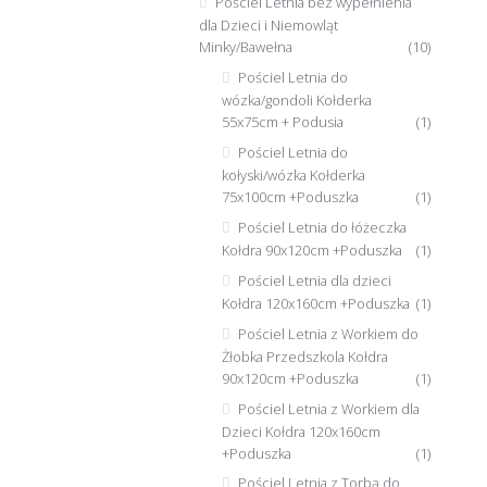
Pościel Letnia bez wypełnienia
dla Dzieci i Niemowląt
Minky/Bawełna
(10)
Pościel Letnia do
wózka/gondoli Kołderka
55x75cm + Podusia
(1)
Pościel Letnia do
kołyski/wózka Kołderka
75x100cm +Poduszka
(1)
Pościel Letnia do łóżeczka
Kołdra 90x120cm +Poduszka
(1)
Pościel Letnia dla dzieci
Kołdra 120x160cm +Poduszka
(1)
Pościel Letnia z Workiem do
Żłobka Przedszkola Kołdra
90x120cm +Poduszka
(1)
Pościel Letnia z Workiem dla
Dzieci Kołdra 120x160cm
+Poduszka
(1)
Pościel Letnia z Torbą do