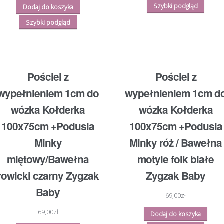
Szybki podgląd
Dodaj do koszyka
Szybki podgląd
Pościel z
Pościel z
wypełnieniem 1cm do
wypełnieniem 1cm d
wózka Kołderka
wózka Kołderka
100x75cm +Podusia
100x75cm +Podusia
Minky
Minky róż / Bawełna
miętowy/Bawełna
motyle folk białe
łowicki czarny Zygzak
Zygzak Baby
Baby
69,00
zł
69,00
zł
Dodaj do koszyka