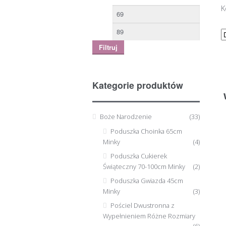
K
Filtruj
Kategorie produktów
Boże Narodzenie
(33)
Poduszka Choinka 65cm
Minky
(4)
Poduszka Cukierek
Świąteczny 70-100cm Minky
(2)
Poduszka Gwiazda 45cm
Minky
(3)
Pościel Dwustronna z
Wypełnieniem Różne Rozmiary
(6)