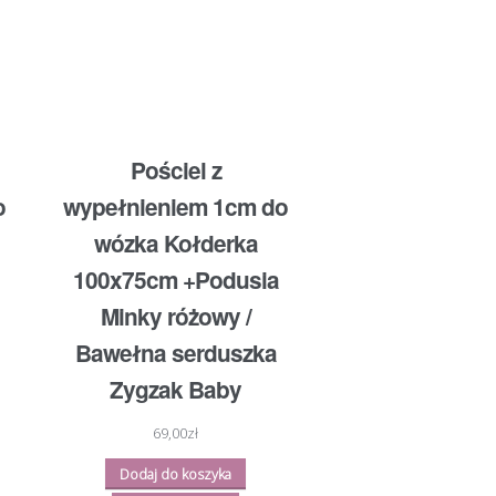
Pościel z
o
wypełnieniem 1cm do
wózka Kołderka
100x75cm +Podusia
Minky różowy /
Bawełna serduszka
Zygzak Baby
69,00
zł
Dodaj do koszyka