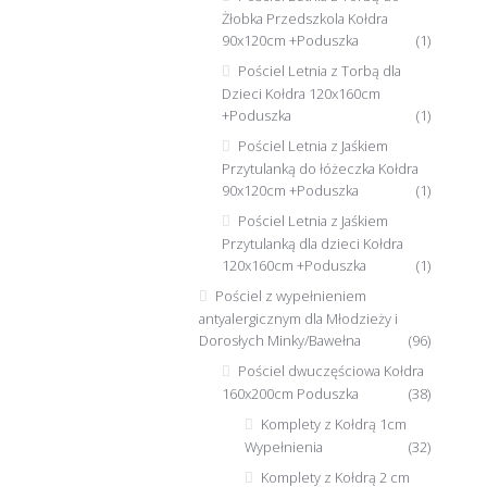
Żłobka Przedszkola Kołdra
90x120cm +Poduszka
(1)
Pościel Letnia z Torbą dla
Dzieci Kołdra 120x160cm
+Poduszka
(1)
Pościel Letnia z Jaśkiem
Przytulanką do łóżeczka Kołdra
90x120cm +Poduszka
(1)
Pościel Letnia z Jaśkiem
Przytulanką dla dzieci Kołdra
120x160cm +Poduszka
(1)
Pościel z wypełnieniem
antyalergicznym dla Młodzieży i
Dorosłych Minky/Bawełna
(96)
Pościel dwuczęściowa Kołdra
160x200cm Poduszka
(38)
Komplety z Kołdrą 1cm
Wypełnienia
(32)
Komplety z Kołdrą 2 cm