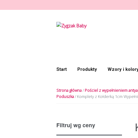
Przeskocz do nawigacji
Przeskocz do treści
Start
Produkty
Wzory i kolor
Strona główna
/
Pościel z wypełnieniem antya
Poduszka
/ Komplety z Kołderką 1cm Wypełni
Filtruj wg ceny