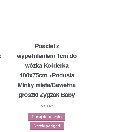
Pościel z
o
wypełnieniem 1cm do
wózka Kołderka
100x75cm +Podusia
Minky mięta/Bawełna
groszki Zygzak Baby
89,00
zł
Dodaj do koszyka
Szybki podgląd