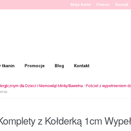
Moje konto
Pomoc
Koszyk
y tkanin
Promocje
Blog
Kontakt
lergicznym dla Dzieci i Niemowląt Minky/Bawełna
/
Pościel z wypełnieniem d
enia
Komplety z Kołderką 1cm Wypeł