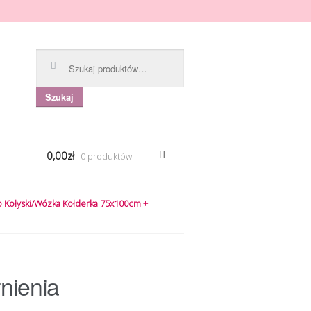
Szukaj:
Szukaj
0,00zł
0 produktów
o Kołyski/Wózka Kołderka 75x100cm +
nienia