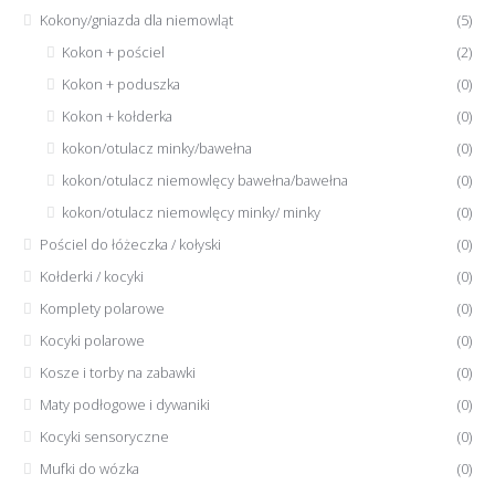
Kokony/gniazda dla niemowląt
(5)
Kokon + pościel
(2)
Kokon + poduszka
(0)
Kokon + kołderka
(0)
kokon/otulacz minky/bawełna
(0)
kokon/otulacz niemowlęcy bawełna/bawełna
(0)
kokon/otulacz niemowlęcy minky/ minky
(0)
Pościel do łóżeczka / kołyski
(0)
Kołderki / kocyki
(0)
Komplety polarowe
(0)
Kocyki polarowe
(0)
Kosze i torby na zabawki
(0)
Maty podłogowe i dywaniki
(0)
Kocyki sensoryczne
(0)
Mufki do wózka
(0)