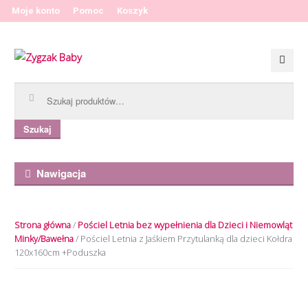
Moje konto
Pomoc
Koszyk
Przeskocz do nawigacji
Przeskocz do treści
Szukaj:
Szukaj
Nawigacja
Strona główna
/
Pościel Letnia bez wypełnienia dla Dzieci i Niemowląt
Minky/Bawełna
/ Pościel Letnia z Jaśkiem Przytulanką dla dzieci Kołdra
120x160cm +Poduszka