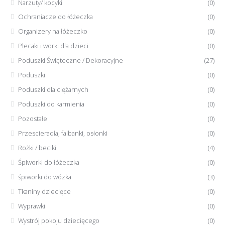
Narzuty/ kocyki
(0)
Ochraniacze do łóżeczka
(0)
Organizery na łóżeczko
(0)
Plecaki i worki dla dzieci
(0)
Poduszki Świąteczne / Dekoracyjne
(27)
Poduszki
(0)
Poduszki dla ciężarnych
(0)
Poduszki do karmienia
(0)
Pozostałe
(0)
Przescieradła, falbanki, osłonki
(0)
Rożki / beciki
(4)
Śpiworki do łóżeczka
(0)
śpiworki do wózka
(3)
Tkaniny dziecięce
(0)
Wyprawki
(0)
Wystrój pokoju dziecięcego
(0)