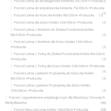
Pościel Letnia do wózka/gondoli Kołderka 55x75cm + Podusia
(1)
Pościel Letnia do kołyski/wózka Kołderka 75x100cm +Poduszka
(1)
Pościel Letnia do łóżeczka Kołdra 90x120cm +Poduszka
(1)
Pościel Letnia dla dzieci Kołdra 120x160cm +Poduszka
(1)
Pościel Letnia z Workiem do Żłobka Przedszkola Kołdra
90x120cm +Poduszka
(1)
Pościel Letnia z Workiem dla Dzieci Kołdra 120x160cm
+Poduszka
(1)
Pościel Letnia z Torbą do Żłobka Przedszkola Kołdra 90x120cm
+Poduszka
(1)
Pościel Letnia z Torbą dla Dzieci Kołdra 120x160cm +Poduszka
(1)
Pościel Letnia z Jaśkiem Przytulanką do łóżeczka Kołdra
90x120cm +Poduszka
(1)
Pościel Letnia z Jaśkiem Przytulanką dla dzieci Kołdra
120x160cm +Poduszka
(1)
Pościel z wypełnieniem antyalergicznym dla Młodzieży i Dorosłych
Minky/Bawełna
(96)
Pościel dwuczęściowa Kołdra 160x200cm Poduszka
(38)