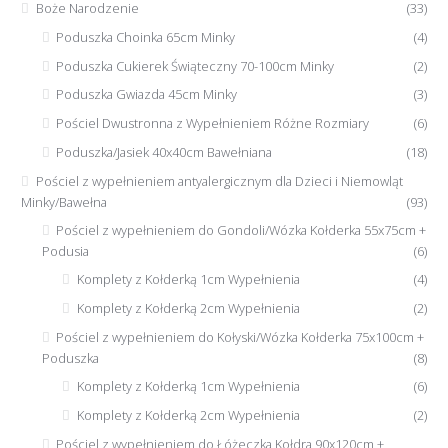
Boże Narodzenie
(33)
Poduszka Choinka 65cm Minky
(4)
Poduszka Cukierek Świąteczny 70-100cm Minky
(2)
Poduszka Gwiazda 45cm Minky
(3)
Pościel Dwustronna z Wypełnieniem Różne Rozmiary
(6)
Poduszka/Jasiek 40x40cm Bawełniana
(18)
Pościel z wypełnieniem antyalergicznym dla Dzieci i Niemowląt
Minky/Bawełna
(93)
Pościel z wypełnieniem do Gondoli/Wózka Kołderka 55x75cm +
Podusia
(6)
Komplety z Kołderką 1cm Wypełnienia
(4)
Komplety z Kołderką 2cm Wypełnienia
(2)
Pościel z wypełnieniem do Kołyski/Wózka Kołderka 75x100cm +
Poduszka
(8)
Komplety z Kołderką 1cm Wypełnienia
(6)
Komplety z Kołderką 2cm Wypełnienia
(2)
Pościel z wypełnieniem do Łóżeczka Kołdra 90x120cm +