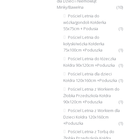
dla Dzieci i Niemowląt
Minky/Bawełna
(10)
Pościel Letnia do
wózka/gondoli Kołderka
55x75cm + Podusia
(1)
Pościel Letnia do
kołyski/wózka Kołderka
75x100cm +Poduszka
(1)
Pościel Letnia do łóżeczka
Kołdra 90x120cm +Poduszka
(1)
Pościel Letnia dla dzieci
Kołdra 120x160cm +Poduszka
(1)
Pościel Letnia z Workiem do
Żłobka Przedszkola Kołdra
90x120cm +Poduszka
(1)
Pościel Letnia z Workiem dla
Dzieci Kołdra 120x160cm
+Poduszka
(1)
Pościel Letnia z Torbą do
Żłobka Przedszkola Kołdra