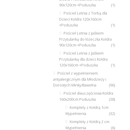
90x120cm +Poduszka
(1)
Pościel Letnia z Torbą dla
Dzieci Kołdra 120x160cm
+Poduszka
(1)
Pościel Letnia z Jaśkiem
Przytulanką do łóżeczka Kołdra
90x120cm +Poduszka
(1)
Pościel Letnia z Jaśkiem
Przytulanką dla dzieci Kołdra
120x160cm +Poduszka
(1)
Pościel z wypełnieniem
antyalergicznym dla Młodzieży i
Dorosłych Minky/Bawełna
(96)
Pościel dwuczęściowa Kołdra
160x200cm Poduszka
(38)
Komplety z Kołdrą 1cm
Wypełnienia
(32)
Komplety z Kołdrą 2 cm
Wypełnienia
(6)