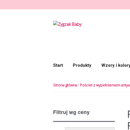
Przeskocz do nawigacji
Przeskocz do treści
Start
Produkty
Wzory i kolor
Strona główna
/
Pościel z wypełnieniem antya
Filtruj wg ceny