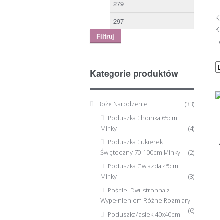
K
K
Filtruj
L
Kategorie produktów
Boże Narodzenie
(33)
Poduszka Choinka 65cm
Minky
(4)
Poduszka Cukierek
Świąteczny 70-100cm Minky
(2)
Poduszka Gwiazda 45cm
Minky
(3)
Pościel Dwustronna z
Wypełnieniem Różne Rozmiary
(6)
Poduszka/Jasiek 40x40cm