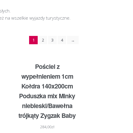
słych.
ż na wszelkie wyjazdy turystyczne.
1
2
3
4
→
Pościel z
wypełnieniem 1cm
Kołdra 140x200cm
Poduszka mix Minky
niebieski/Bawełna
trójkąty Zygzak Baby
284,00
zł