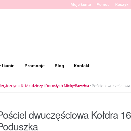
Moje konto
Pomoc
Koszyk
y tkanin
Promocje
Blog
Kontakt
lergicznym dla Młodzieży i Dorosłych Minky/Bawełna
/ Pościel dwuczęściowa
Pościel dwuczęściowa Kołdra 
Poduszka