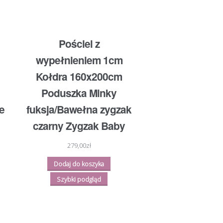
Pościel z
wypełnieniem 1cm
Kołdra 160x200cm
Poduszka Minky
e
fuksja/Bawełna zygzak
czarny Zygzak Baby
279,00
zł
Dodaj do koszyka
Szybki podgląd