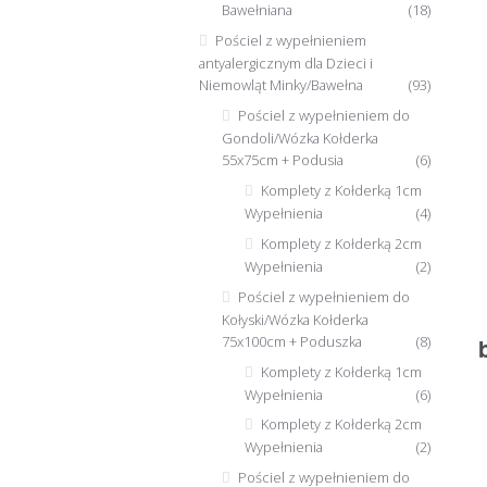
Bawełniana
(18)
Pościel z wypełnieniem
antyalergicznym dla Dzieci i
Niemowląt Minky/Bawełna
(93)
Pościel z wypełnieniem do
Gondoli/Wózka Kołderka
55x75cm + Podusia
(6)
Komplety z Kołderką 1cm
Wypełnienia
(4)
Komplety z Kołderką 2cm
Wypełnienia
(2)
Pościel z wypełnieniem do
Kołyski/Wózka Kołderka
75x100cm + Poduszka
(8)
Komplety z Kołderką 1cm
Wypełnienia
(6)
Komplety z Kołderką 2cm
Wypełnienia
(2)
Pościel z wypełnieniem do