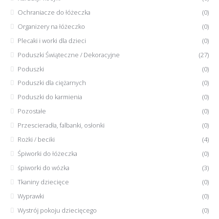
Ochraniacze do łóżeczka
(0)
Organizery na łóżeczko
(0)
Plecaki i worki dla dzieci
(0)
Poduszki Świąteczne / Dekoracyjne
(27)
Poduszki
(0)
Poduszki dla ciężarnych
(0)
Poduszki do karmienia
(0)
Pozostałe
(0)
Przescieradła, falbanki, osłonki
(0)
Rożki / beciki
(4)
Śpiworki do łóżeczka
(0)
śpiworki do wózka
(3)
Tkaniny dziecięce
(0)
Wyprawki
(0)
Wystrój pokoju dziecięcego
(0)