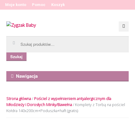
Moje konto
Pomoc
Koszyk
Przeskocz do nawigacji
Przeskocz do treści
Szukaj:
Szukaj
Nawigacja
Strona główna
/
Pościel z wypełnieniem antyalergicznym dla
Młodzieży i Dorosłych Minky/Bawełna
/ Komplety z Torbą na pościel
Kołdra 140x200cm+Poduszka+haft (gratis)