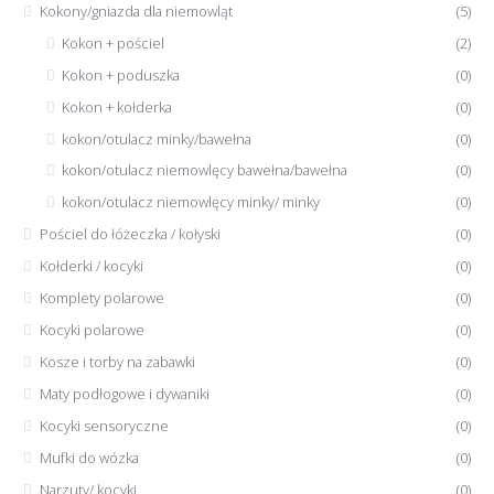
Kokony/gniazda dla niemowląt
(5)
Kokon + pościel
(2)
Kokon + poduszka
(0)
Kokon + kołderka
(0)
kokon/otulacz minky/bawełna
(0)
kokon/otulacz niemowlęcy bawełna/bawełna
(0)
kokon/otulacz niemowlęcy minky/ minky
(0)
Pościel do łóżeczka / kołyski
(0)
Kołderki / kocyki
(0)
Komplety polarowe
(0)
Kocyki polarowe
(0)
Kosze i torby na zabawki
(0)
Maty podłogowe i dywaniki
(0)
Kocyki sensoryczne
(0)
Mufki do wózka
(0)
Narzuty/ kocyki
(0)