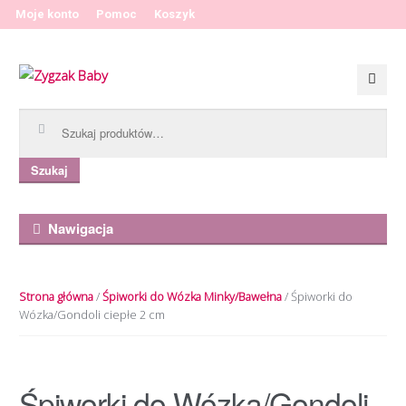
Moje konto
Pomoc
Koszyk
Przeskocz do nawigacji
Przeskocz do treści
Szukaj:
Szukaj
Nawigacja
Strona główna
/
Śpiworki do Wózka Minky/Bawełna
/ Śpiworki do
Wózka/Gondoli ciepłe 2 cm
Śpiworki do Wózka/Gondoli