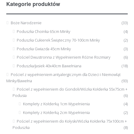
Kategorie produktów
Boże Narodzenie
(33)
Poduszka Choinka 65cm Minky
(4)
Poduszka Cukierek Świąteczny 70-100cm Minky
(2)
Poduszka Gwiazda 45cm Minky
(3)
Pościel Dwustronna z Wypełnieniem Różne Rozmiary
(6)
Poduszka/Jasiek 40x40cm Bawełniana
(18)
Pościel z wypełnieniem antyalergicznym dla Dzieci i Niemowląt
Minky/Bawełna
(93)
Pościel z wypełnieniem do Gondoli/Wózka Kołderka 55x75cm +
Podusia
(6)
Komplety z Kołderką 1cm Wypełnienia
(4)
Komplety z Kołderką 2cm Wypełnienia
(2)
Pościel z wypełnieniem do Kołyski/Wózka Kołderka 75x100cm +
Poduszka
(8)