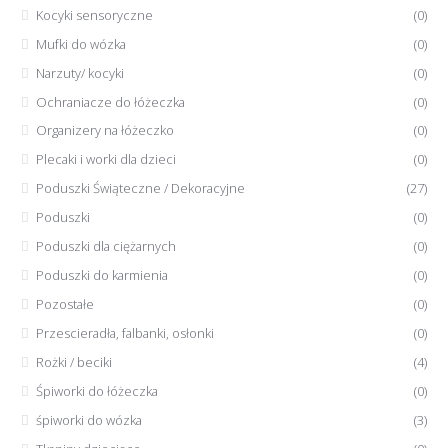
Kocyki sensoryczne
(0)
Mufki do wózka
(0)
Narzuty/ kocyki
(0)
Ochraniacze do łóżeczka
(0)
Organizery na łóżeczko
(0)
Plecaki i worki dla dzieci
(0)
Poduszki Świąteczne / Dekoracyjne
(27)
Poduszki
(0)
Poduszki dla ciężarnych
(0)
Poduszki do karmienia
(0)
Pozostałe
(0)
Przescieradła, falbanki, osłonki
(0)
Rożki / beciki
(4)
Śpiworki do łóżeczka
(0)
śpiworki do wózka
(3)