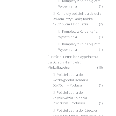
Komplety z Kołderką 2cm
Wypełnienia
(1)
Komplety pościeli dla dzieci z
Jaśkiem Przytulanką Kołdra
120x160cm + Poduszka
(2)
Komplety z Kołderką 1cm
Wypełnienia
(1)
Komplety z Kołderką 2cm
Wypełnienia
(1)
Pościel Letnia bez wypełnienia
dla Dzieci i Niemowląt
Minky/Bawełna
(10)
Pościel Letnia do
wózka/gondoli Kołderka
55x75cm + Podusia
(1)
Pościel Letnia do
kołyski/wózka Kołderka
75x100cm +Poduszka
(1)
Pościel Letnia do łóżeczka
Kołdra 90x120cm +Poduszka
(1)