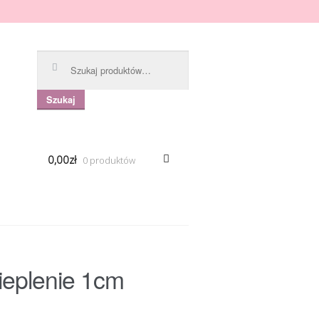
Szukaj:
Szukaj
0,00zł
0 produktów
ieplenie 1cm