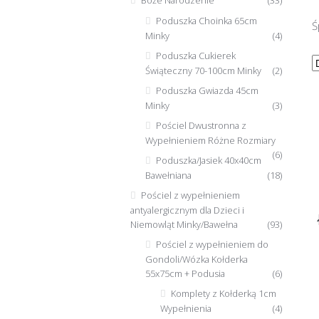
Boże Narodzenie
(33)
Poduszka Choinka 65cm
Ś
Minky
(4)
Poduszka Cukierek
Świąteczny 70-100cm Minky
(2)
Poduszka Gwiazda 45cm
Minky
(3)
Pościel Dwustronna z
Wypełnieniem Różne Rozmiary
(6)
Poduszka/Jasiek 40x40cm
Bawełniana
(18)
Pościel z wypełnieniem
antyalergicznym dla Dzieci i
Niemowląt Minky/Bawełna
(93)
Pościel z wypełnieniem do
Gondoli/Wózka Kołderka
55x75cm + Podusia
(6)
Komplety z Kołderką 1cm
Wypełnienia
(4)