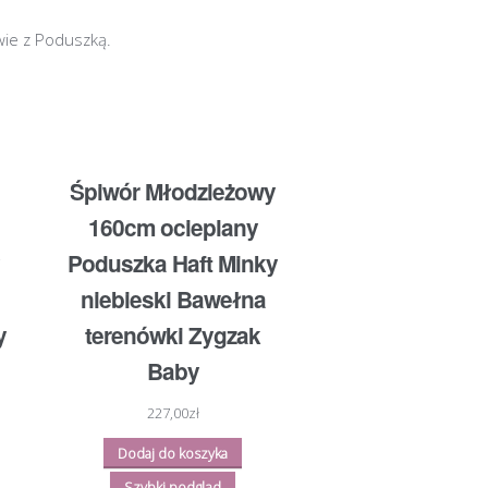
ie z Poduszką.
Śpiwór Młodzieżowy
160cm ocieplany
Poduszka Haft Minky
niebieski Bawełna
y
terenówki Zygzak
Baby
227,00
zł
Dodaj do koszyka
Szybki podgląd