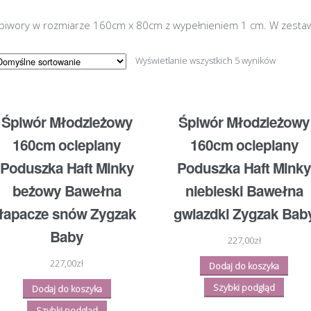
piwory w rozmiarze 160cm x 80cm z wypełnieniem 1 cm. W zestaw
Wyświetlanie wszystkich 5 wyników
Śpiwór Młodzieżowy
Śpiwór Młodzieżowy
160cm ocieplany
160cm ocieplany
Poduszka Haft Minky
Poduszka Haft Minky
beżowy Bawełna
niebieski Bawełna
łapacze snów Zygzak
gwiazdki Zygzak Bab
Baby
227,00
zł
227,00
zł
Dodaj do koszyka
Szybki podgląd
Dodaj do koszyka
Szybki podgląd