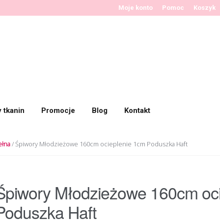
Moje konto
Pomoc
Koszyk
y tkanin
Promocje
Blog
Kontakt
ełna
/ Śpiwory Młodzieżowe 160cm ocieplenie 1cm Poduszka Haft
Śpiwory Młodzieżowe 160cm oc
Poduszka Haft