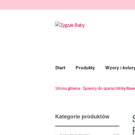
Przeskocz do nawigacji
Przeskocz do treści
Start
Produkty
Wzory i kolor
Strona główna
/
Śpiwory do spania Minky/Baw
Kategorie produktów