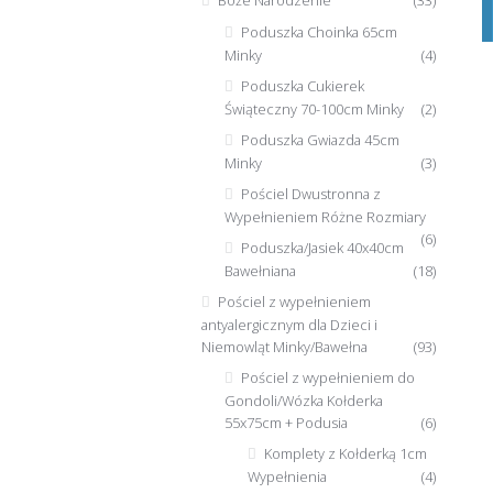
Boże Narodzenie
(33)
Poduszka Choinka 65cm
Minky
(4)
Poduszka Cukierek
Świąteczny 70-100cm Minky
(2)
Poduszka Gwiazda 45cm
Minky
(3)
Pościel Dwustronna z
Wypełnieniem Różne Rozmiary
(6)
Poduszka/Jasiek 40x40cm
Bawełniana
(18)
Pościel z wypełnieniem
antyalergicznym dla Dzieci i
Niemowląt Minky/Bawełna
(93)
Pościel z wypełnieniem do
Gondoli/Wózka Kołderka
55x75cm + Podusia
(6)
Komplety z Kołderką 1cm
Wypełnienia
(4)