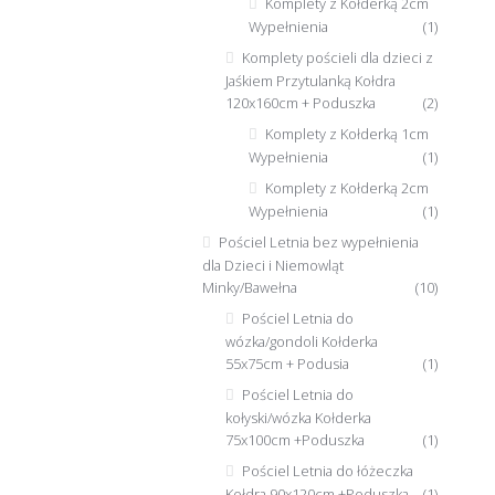
Komplety z Kołderką 2cm
Wypełnienia
(1)
Komplety pościeli dla dzieci z
Jaśkiem Przytulanką Kołdra
120x160cm + Poduszka
(2)
Komplety z Kołderką 1cm
Wypełnienia
(1)
Komplety z Kołderką 2cm
Wypełnienia
(1)
Pościel Letnia bez wypełnienia
dla Dzieci i Niemowląt
Minky/Bawełna
(10)
Pościel Letnia do
wózka/gondoli Kołderka
55x75cm + Podusia
(1)
Pościel Letnia do
kołyski/wózka Kołderka
75x100cm +Poduszka
(1)
Pościel Letnia do łóżeczka
Kołdra 90x120cm +Poduszka
(1)