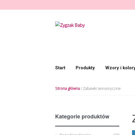
Przeskocz do nawigacji
Przeskocz do treści
Start
Produkty
Wzory i kolor
Strona główna
/ Zabawki sensoryczne
Kategorie produktów